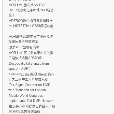
AOR Ltd. 發布其AR-DV1 /
DV10接收機之革命性PRO新功
能！
AR5700D數位通訊接收機現推
出中繼TETRA / GSSI篩選功能
！
AOR贏得2020年東京奧運及殘
障奧運安全設施標案
澄清AOR型號假消息
AOR Ltd. 正式發布革命性的數
位通信接收機AR5700D
Decode digital signals from
space! ( AOR )
Cobham設備已被運用在超過四
分之三的中國大陸地鐵系統
Tait Signs Contract for DMR
with Transport for London
Mobile World Congress
Implements Tait DMR Network
東芝將向臺灣提供世界最大等級
的S頻段氣象雷達系統