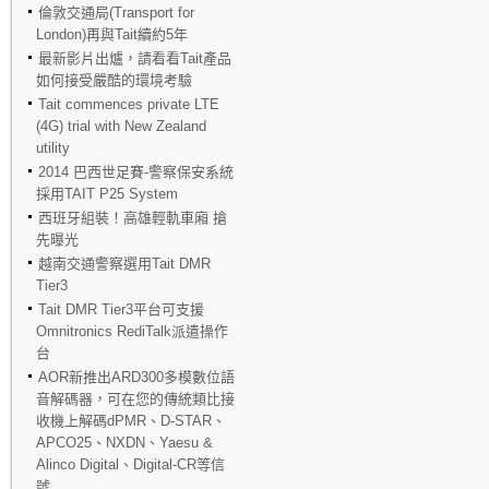
倫敦交通局(Transport for
London)再與Tait續約5年
最新影片出爐，請看看Tait產品
如何接受嚴酷的環境考驗
Tait commences private LTE
(4G) trial with New Zealand
utility
2014 巴西世足賽-警察保安系統
採用TAIT P25 System
西班牙組裝！高雄輕軌車廂 搶
先曝光
越南交通警察選用Tait DMR
Tier3
Tait DMR Tier3平台可支援
Omnitronics RediTalk派遣操作
台
AOR新推出ARD300多模數位語
音解碼器，可在您的傳統類比接
收機上解碼dPMR、D-STAR、
APCO25、NXDN、Yaesu &
Alinco Digital、Digital-CR等信
號