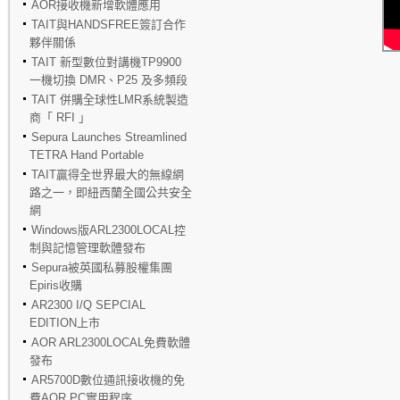
AOR接收機新增軟體應用
TAIT與HANDSFREE簽訂合作
夥伴關係
TAIT 新型數位對講機TP9900
一機切換 DMR、P25 及多頻段
TAIT 併購全球性LMR系統製造
商「 RFI 」
Sepura Launches Streamlined
TETRA Hand Portable
TAIT贏得全世界最大的無線網
路之一，即紐西蘭全國公共安全
網
Windows版ARL2300LOCAL控
制與記憶管理軟體發布
Sepura被英國私募股權集團
Epiris收購
AR2300 I/Q SEPCIAL
EDITION上市
AOR ARL2300LOCAL免費軟體
發布
AR5700D數位通訊接收機的免
費AOR PC實用程序