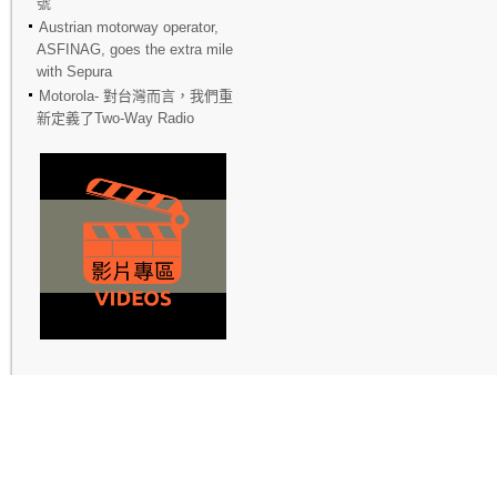
號
Austrian motorway operator,
ASFINAG, goes the extra mile
with Sepura
Motorola- 對台灣而言，我們重
新定義了Two-Way Radio