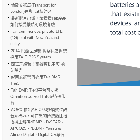
倫敦交通局(Transport for
London)再與Tait續約5年
最新影片出爐，請看看Tait產品
如何接受嚴酷的環境考驗
Tait commences private LTE
(4G) trial with New Zealand
utility
2014 巴西世足賽-警察保安系統
採用TAIT P25 System
西班牙組裝！高雄輕軌車廂 搶
先曝光
越南交通警察選用Tait DMR
Tier3
Tait DMR Tier3平台可支援
Omnitronics RediTalk派遣操作
台
AOR新推出ARD300多模數位語
音解碼器，可在您的傳統類比接
收機上解碼dPMR、D-STAR、
APCO25、NXDN、Yaesu &
Alinco Digital、Digital-CR等信