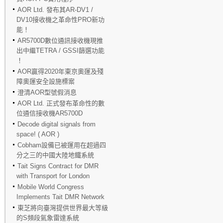
AOR Ltd. 發布其AR-DV1 /
DV10接收機之革命性PRO新功
能！
AR5700D數位通訊接收機現推
出中繼TETRA / GSSI篩選功能
！
AOR贏得2020年東京奧運及殘
障奧運安全設施標案
澄清AOR型號假消息
AOR Ltd. 正式發布革命性的數
位通信接收機AR5700D
Decode digital signals from
space! ( AOR )
Cobham設備已被運用在超過四
分之三的中國大陸地鐵系統
Tait Signs Contract for DMR
with Transport for London
Mobile World Congress
Implements Tait DMR Network
東芝將向臺灣提供世界最大等級
的S頻段氣象雷達系統