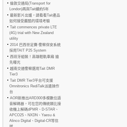
倫敦交通局(Transport for
London)再與Tait續約5年
最新影片出爐，請看看Tait產品
如何接受嚴酷的環境考驗
Tait commences private LTE
(4G) trial with New Zealand
utility
2014 巴西世足賽-警察保安系統
採用TAIT P25 System
西班牙組裝！高雄輕軌車廂 搶
先曝光
越南交通警察選用Tait DMR
Tier3
Tait DMR Tier3平台可支援
Omnitronics RediTalk派遣操作
台
AOR新推出ARD300多模數位語
音解碼器，可在您的傳統類比接
收機上解碼dPMR、D-STAR、
APCO25、NXDN、Yaesu &
Alinco Digital、Digital-CR等信
號