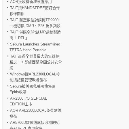
AOR接收機新增軟體應用
TAIT與HANDSFREE簽訂合作
夥伴關係
TAIT 新型數位對講機TP9900
一機切換 DMR、P25 及多頻段
TAIT 併購全球性LMR系統製造
商「 RFI 」
Sepura Launches Streamlined
TETRA Hand Portable
TAIT贏得全世界最大的無線網
路之一，即紐西蘭全國公共安全
網
Windows版ARL2300LOCAL控
制與記憶管理軟體發布
Sepura被英國私募股權集團
Epiris收購
AR2300 I/Q SEPCIAL
EDITION上市
AOR ARL2300LOCAL免費軟體
發布
AR5700D數位通訊接收機的免
費AOR PC實用程序